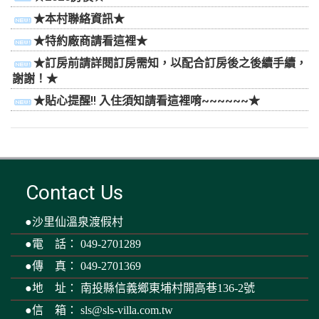
★本村聯絡資訊★
★特約廠商請看這裡★
★訂房前請詳閱訂房需知，以配合訂房後之後續手續，
謝謝！★
★貼心提醒!! 入住須知請看這裡唷~~~~~~★
Contact Us
●沙里仙溫泉渡假村
●電 話： 049-2701289
●傳 真： 049-2701369
●地 址： 南投縣信義鄉東埔村開高巷136-2號
●信 箱：
sls@sls-villa.com.tw