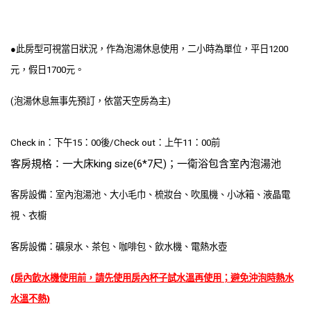
●此房型可視當日狀況，作為泡湯休息使用，二小時為單位，平日1200
元，假日1700元。
(泡湯休息無事先預訂，依當天空房為主)
Check in：下午15：00後/
Check out：上午11：00前
客房規格：一大床king size(6*7尺)；一衛浴包含室內泡湯池
客房設備：室內泡湯池、大小毛巾、梳妝台、吹風機、小冰箱、液晶電
視、衣櫥
客房設備：礦泉水、茶包、咖啡包、飲水機、電熱水壺
(房內飲水機使用前，請先使用房內杯子試水溫再使用；避免沖泡時熱水
水溫不熱)