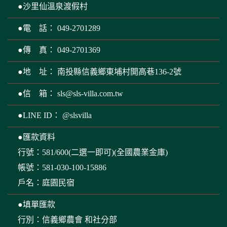
●沙里仙溫泉渡假村
●電 話： 049-2701289
●傳 真： 049-2701369
●地 址： 南投縣信義鄉東埔村開高巷136-2號
●信 箱：
sls@sls-villa.com.tw
●LINE ID： @slsvilla
●匯款資料
行號：581/600(二選一即可)(全國農業金庫)
帳號：581-030-100-15886
戶名：庭園民宿
●填單匯款
行別：信義鄉農會 和社分部