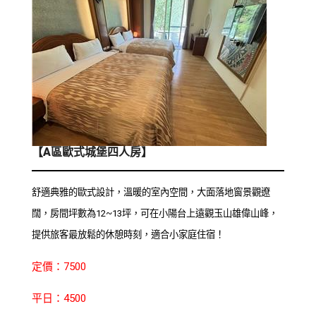
【A區歐式城堡四人房】
舒適典雅的歐式設計，溫暖的室內空間，大面落地窗景觀遼
闊，房間坪數為12~13坪，可在小陽台上遠觀玉山雄偉山峰，
提供旅客最放鬆的休憩時刻，適合小家庭住宿！
定價：7500
平日：4500