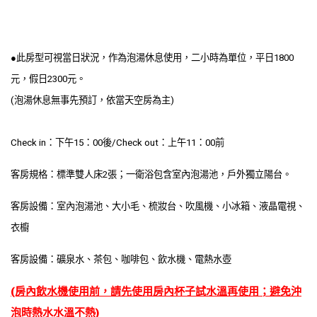
●此房型可視當日狀況，作為泡湯休息使用，二小時為單位，平日1800
元，假日2300元。
(泡湯休息無事先預訂，依當天空房為主)
Check in：下午15：00後/Check out：上午11：00前
客房規格：標準雙人床2張；一衛浴包含室內泡湯池，戶外獨立陽台。
客房設備：室內泡湯池、大小毛、梳妝台、吹風機、小冰箱、液晶電視、
衣櫥
客房設備：礦泉水、茶包、
咖啡包、飲水機、電熱水壺
(房內飲水機使用前，請先使用房內杯子試水溫再使用；避免沖
泡時熱水水溫不熱)