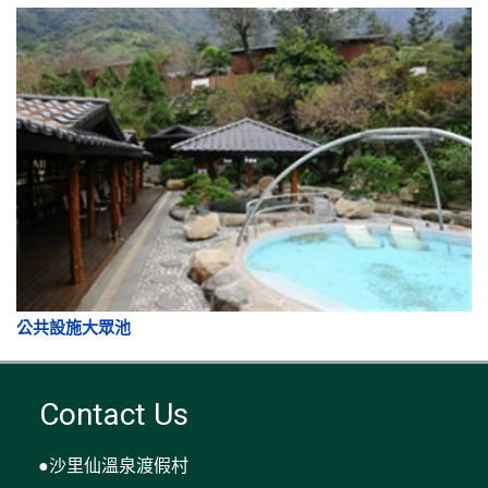
公共設施大眾池
Contact Us
●沙里仙溫泉渡假村
●電 話： 049-2701289
●傳 真： 049-2701369