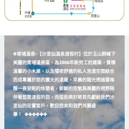
✤東埔溫泉-【沙里仙溫泉渡假村】位於玉山群峰下
美麗的東埔溫泉區，為2006年新完工的建築，質樸
溫馨的小木屋，以及隱密舒適的私人泡湯空間結合
而成專屬於您的露天的湯屋，早晨的陽光透過窗喚
醒一夜安眠的休憩者，新鮮的空氣與美麗的視野陪
伴著悠閒渡假的您，而這些美好將首先獻給我們沙
里仙的忠實客戶，歡迎您來和我們共襄盛
舉！ ✤✤✤✤✤✤
歡迎來到我們迷人的小木屋，一個讓您逃離城市喧
囂，沉浸在大自然懷抱的理想場所。我們的度假村
坐落在風景如畫的山間或森林中，四周環繞著鬱鬱
蔥蔥的植被和潺潺的溪流，為您營造一個寧靜而祥