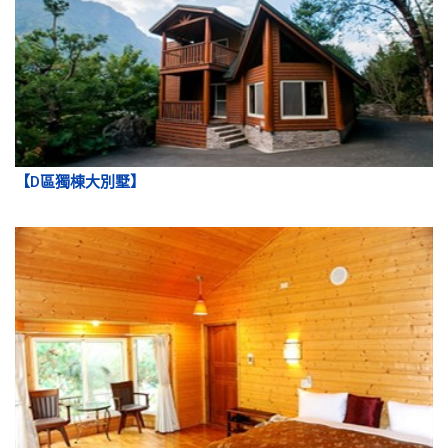
【D區獨棟大別墅】
【E區精緻情人小木屋】