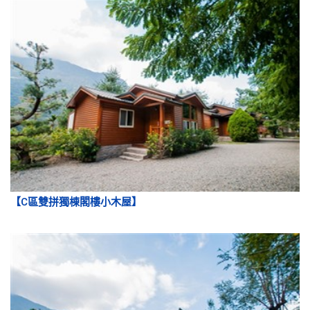
【C區雙拼獨棟閣樓小木屋】