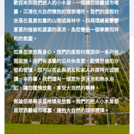
和的氛圍。
如果您想放鬆身心，我們的度假村還提供一系列休
閒設施。我們有溫馨的公共休息室，配備舒適的沙
發和壁爐，您可以在此與朋友和家人共度時光或閱
讀一本好書。我們還有一個室外游泳池和熱水浴
缸，讓您盡情放鬆，享受大自然的寧靜。
無論您是尋求冒險還是放鬆，我們的迷人小木屋都
是您逃離城市喧囂，擁抱大自然的理想選擇。
View More