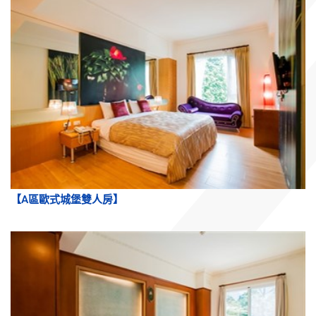
【A區歐式城堡雙人房】