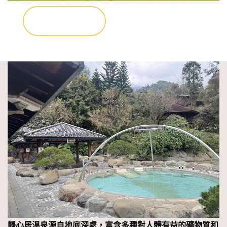
靜心居溫泉源自地底深處，富含多種對人體有益的礦物質和
微量元素。旅館設有露天風呂、室內溫泉池和私人湯屋，讓
您盡情享受溫泉帶來的舒緩和療癒。
東埔溫泉溫度全年平均約四十五度(攝氏)；冬天平均溫度約