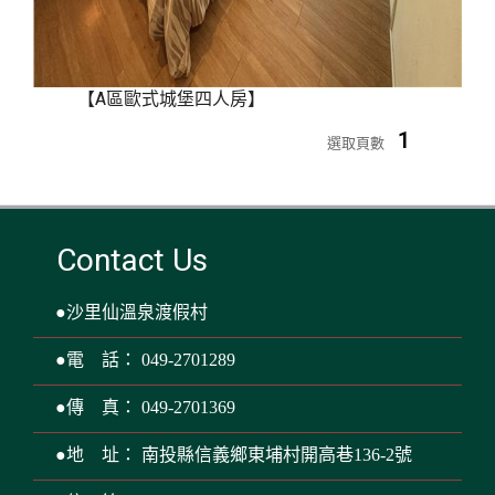
【A區歐式城堡四人房】
1
選取頁數
Contact Us
●沙里仙溫泉渡假村
●電 話： 049-2701289
●傳 真： 049-2701369
●地 址： 南投縣信義鄉東埔村開高巷136-2號